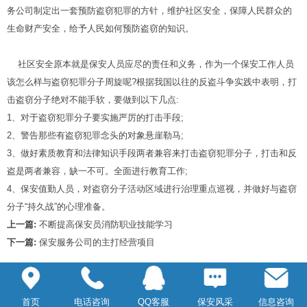
务公司制定出一套预防盗窃犯罪的方针，维护社区安全，保障人民群众的
生命财产安全，给予人民如何预防盗窃的知识。
社区安全原本就是保安人员应尽的责任和义务，作为一个保安工作人员
该怎么样与盗窃犯罪分子周旋呢?根据我国以往的反盗斗争实践中表明，打
击盗窃分子绝对不能手软，要做到以下几点:
1、对于盗窃犯罪分子要实施严厉的打击手段;
2、警告那些有盗窃犯罪念头的对象悬崖勒马;
3、做好素质教育和法律知识手段两者兼容来打击盗窃犯罪分子，打击和反
盗是两者兼容，缺一不可。全面进行教育工作;
4、保安值勤人员，对盗窃分子活动区域进行治理重点巡视，并做好与盗窃
分子“持久战”的心理准备。
上一篇:
不断提高保安员消防职业技能学习
下一篇:
保安服务公司的主打经营项目
首页
电话咨询
QQ客服
保安风采
信息咨询