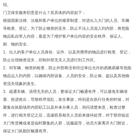
绍。
门卫保安服务职责是什么？其具体的内容如下：
根据国家法律、法规和客户单位的规章制度，对进出入大门的人员、车辆
等检查、登记，为了防止物资的丢失，防止不法人员混入到内部，将危险
物品私自带入内容，着是为了维护客户单位内容的安全秩序、保证人、
财、物的安全。
1、出入的客户单位人员身份、证件、以及所携带的物品进行检查、登记，
防止出现物资流失，控制外部无关人员进行到工作区。
2、对车辆、物资的检查，防止外部将没有经过单位允许的易燃易爆等危险
物品运入到内部，以确保内部设备、人员的安全，防止偷、盗以及其他物
资流失现象的发生。
3、疏通车辆、清理无关的人员，要保证大门畅通有序，可以避免车辆堵
塞、抢进抢出，导致秩序混乱，发生事故，特别是在执行任务的时候，对
聚集在执勤场所内部职工以及外来办事人员，询问清楚来意，检查过整
件，进行相关登记之后，迅速联系相关人员前来接待处理，对于那些临近
大门售货摊或者是临时聚集的人群，说服疏导，动员大家离开大门附近，
保证大门执勤区畅通有序。